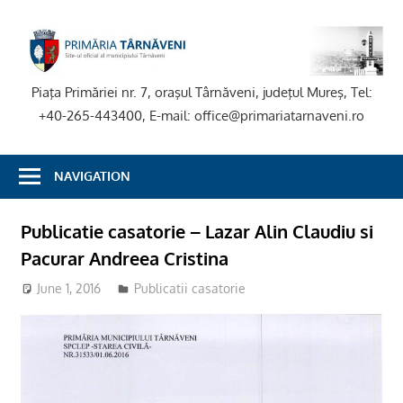
Skip
to
P
content
T
Piaţa Primăriei nr. 7, oraşul Târnăveni, judeţul Mureş, Tel:
+40-265-443400, E-mail: office@primariatarnaveni.ro
NAVIGATION
Publicatie casatorie – Lazar Alin Claudiu si
Pacurar Andreea Cristina
June 1, 2016
Publicatii casatorie