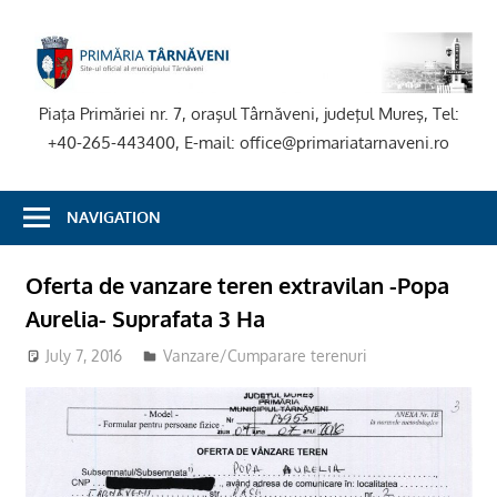
Skip
to
P
content
T
Piaţa Primăriei nr. 7, oraşul Târnăveni, judeţul Mureş, Tel:
+40-265-443400, E-mail: office@primariatarnaveni.ro
NAVIGATION
Oferta de vanzare teren extravilan -Popa
Aurelia- Suprafata 3 Ha
July 7, 2016
Vanzare/Cumparare terenuri