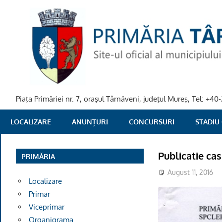
Skip
to
content
Piaţa Primăriei nr. 7, oraşul Târnăveni, judeţul Mureş, Tel: +
PRIMARIA
LOCALIZARE
ANUNȚURI
CONCURSURI
STADIU
TARNAVENI
Publicatie ca
PRIMĂRIA
August 11, 2016
Localizare
Primar
Viceprimar
Organigrama