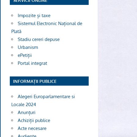
SERVICII ONLINE
Impozite și taxe
Sistemul Electronic Național de
Plată
Stadiu cereri depuse
Urbanism
ePetiții
Portal integrat
INFORMAȚII PUBLICE
Alegeri Europarlamentare si
Locale 2024
Anunțuri
Achiziții publice
Acte necesare
Audiențe