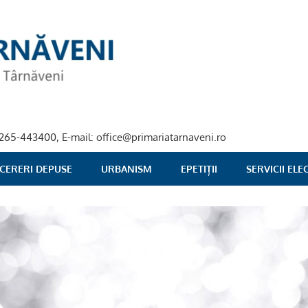
40-265-443400, E-mail: office@primariatarnaveni.ro
 CERERI DEPUSE
URBANISM
EPETIȚII
SERVICII EL