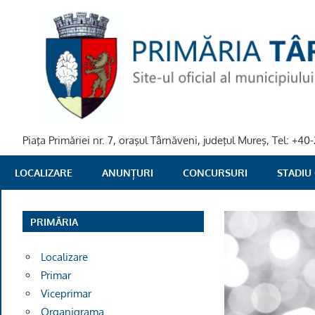
Skip
to
content
Piaţa Primăriei nr. 7, oraşul Târnăveni, judeţul Mureş, Tel: +
PRIMARIA
LOCALIZARE
ANUNȚURI
CONCURSURI
STADIU
TARNAVENI
PRIMĂRIA
Localizare
Primar
Viceprimar
Organigrama