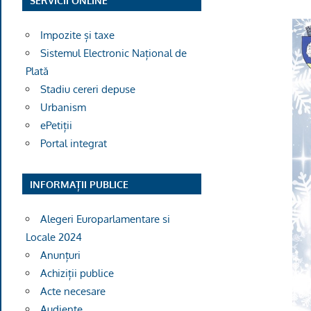
SERVICII ONLINE
Impozite și taxe
Sistemul Electronic Național de
Plată
Stadiu cereri depuse
Urbanism
ePetiții
Portal integrat
INFORMAȚII PUBLICE
Alegeri Europarlamentare si
Locale 2024
Anunțuri
Achiziții publice
Acte necesare
Audiențe