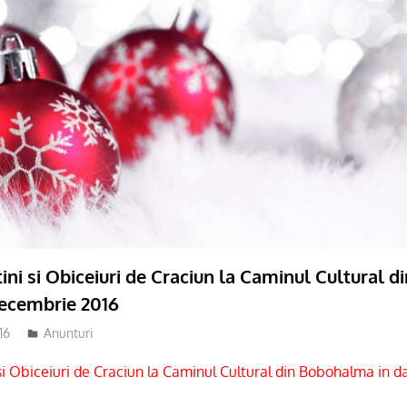
ini si Obiceiuri de Craciun la Caminul Cultural
decembrie 2016
16
admsite
Anunturi
si Obiceiuri de Craciun la Caminul Cultural din Bobohalma in d