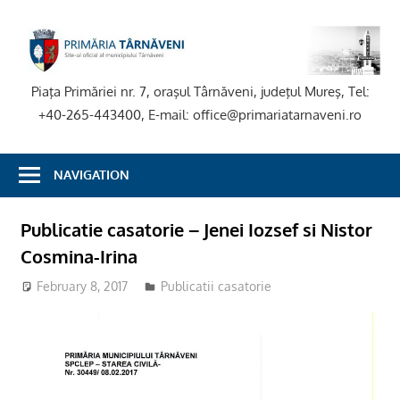
Skip
to
P
content
T
Piaţa Primăriei nr. 7, oraşul Târnăveni, judeţul Mureş, Tel:
+40-265-443400, E-mail: office@primariatarnaveni.ro
NAVIGATION
Publicatie casatorie – Jenei Iozsef si Nistor
Cosmina-Irina
February 8, 2017
admsite
Publicatii casatorie