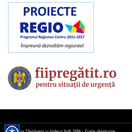
Primăria Târnăveni și Indeco Soft 2016 - Toate drepturile