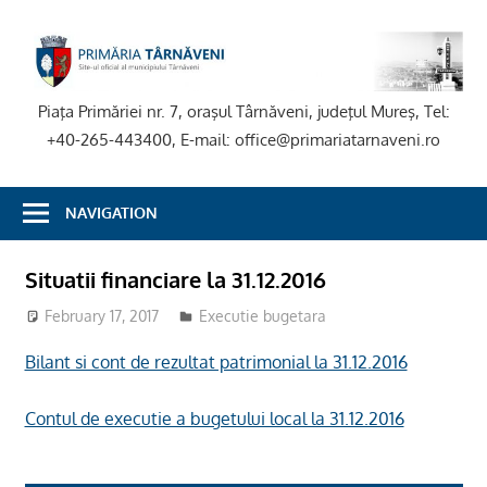
Skip
to
P
content
T
Piaţa Primăriei nr. 7, oraşul Târnăveni, judeţul Mureş, Tel:
+40-265-443400, E-mail: office@primariatarnaveni.ro
NAVIGATION
Situatii financiare la 31.12.2016
February 17, 2017
admsite
Executie bugetara
Bilant si cont de rezultat patrimonial la 31.12.2016
Contul de executie a bugetului local la 31.12.2016