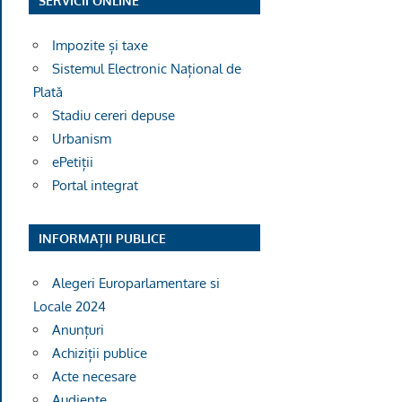
SERVICII ONLINE
Impozite și taxe
Sistemul Electronic Național de
Plată
Stadiu cereri depuse
Urbanism
ePetiții
Portal integrat
INFORMAȚII PUBLICE
Alegeri Europarlamentare si
Locale 2024
Anunțuri
Achiziții publice
Acte necesare
Audiențe