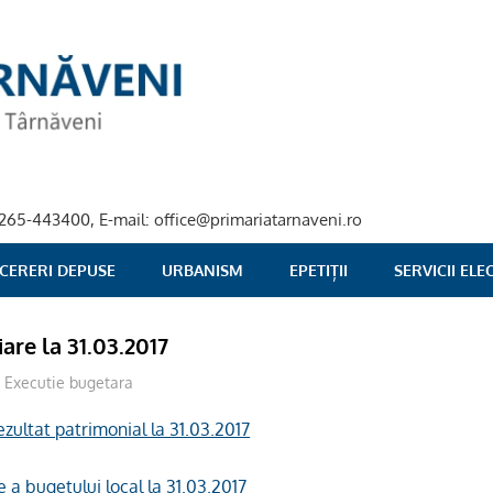
40-265-443400, E-mail: office@primariatarnaveni.ro
 CERERI DEPUSE
URBANISM
EPETIȚII
SERVICII EL
iare la 31.03.2017
admsite
Executie bugetara
rezultat patrimonial la 31.03.2017
 a bugetului local la 31.03.2017