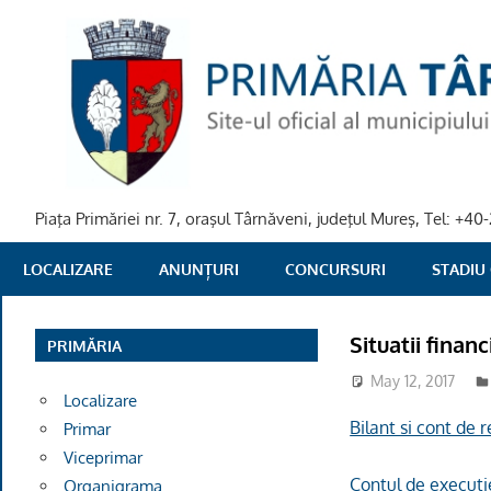
Skip
to
content
Piaţa Primăriei nr. 7, oraşul Târnăveni, judeţul Mureş, Tel: +
PRIMARIA
LOCALIZARE
ANUNȚURI
CONCURSURI
STADIU
TARNAVENI
Situatii financ
PRIMĂRIA
May 12, 2017
Localizare
Bilant si cont de 
Primar
Viceprimar
Contul de executie
Organigrama