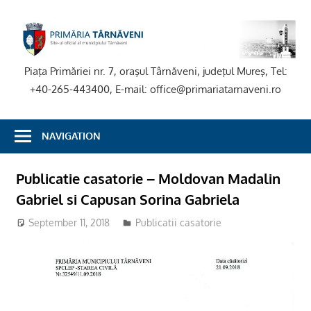
Skip
to
P
content
T
Piaţa Primăriei nr. 7, oraşul Târnăveni, judeţul Mureş, Tel:
+40-265-443400, E-mail: office@primariatarnaveni.ro
NAVIGATION
Publicatie casatorie – Moldovan Madalin
Gabriel si Capusan Sorina Gabriela
September 11, 2018
admsite
Publicatii casatorie