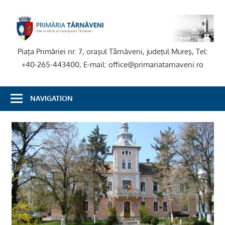
Skip
to
P
content
T
Piaţa Primăriei nr. 7, oraşul Târnăveni, judeţul Mureş, Tel:
+40-265-443400, E-mail: office@primariatarnaveni.ro
NAVIGATION