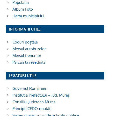
Populația
Album Foto
Harta municipiului
INFORMAȚII UTILE
Coduri poștale
Mersul autobuzelor
Mersul trenurilor
Parcari la resedinta
LEGĂTURI UTILE
Guvernul României
Institutia Prefectului – Jud. Mureș
Consiliul Judetean Mures
Principii CEDO-noutăți
Sistemul electronic de achizitii publice