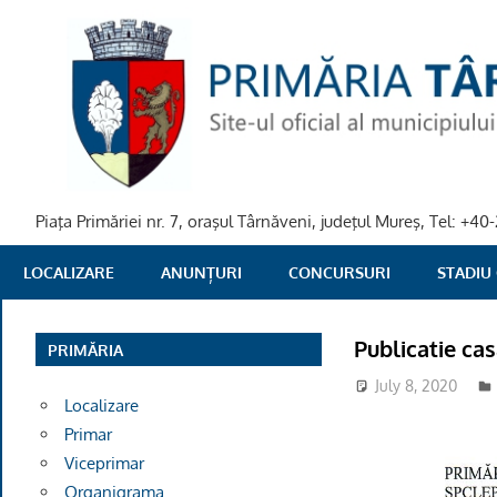
Skip
to
content
Piaţa Primăriei nr. 7, oraşul Târnăveni, judeţul Mureş, Tel: +
PRIMARIA
LOCALIZARE
ANUNȚURI
CONCURSURI
STADIU
TARNAVENI
Publicatie ca
PRIMĂRIA
July 8, 2020
Localizare
Primar
Viceprimar
Organigrama