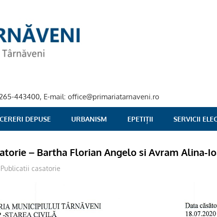
40-265-443400, E-mail: office@primariatarnaveni.ro
 CERERI DEPUSE
URBANISM
EPETIȚII
SERVICII EL
satorie – Bartha Florian Angelo si Avram Alina-I
adm-mmm
Publicatii casatorie