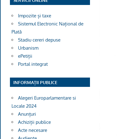
SERVICII ONLINE
Impozite și taxe
Sistemul Electronic Național de
Plată
Stadiu cereri depuse
Urbanism
ePetiții
Portal integrat
INFORMAȚII PUBLICE
Alegeri Europarlamentare si
Locale 2024
Anunțuri
Achiziții publice
Acte necesare
Audiențe