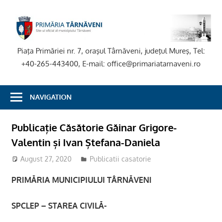
Skip
to
P
content
T
Piaţa Primăriei nr. 7, oraşul Târnăveni, judeţul Mureş, Tel:
+40-265-443400, E-mail: office@primariatarnaveni.ro
NAVIGATION
Publicație Căsătorie Găinar Grigore-
Valentin și Ivan Ștefana-Daniela
August 27, 2020
stciv
Publicatii casatorie
PRIMĂRIA MUNICIPIULUI TÂRNĂVENI
SPCLEP – STAREA CIVILĂ-