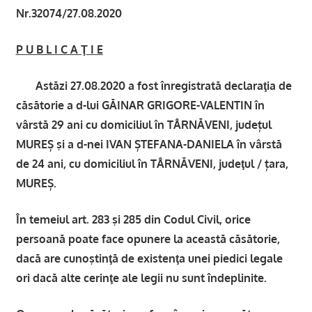
Nr.32074/27.08.2020
P U B L I C A Ţ I E
Astăzi 27.08.2020 a fost înregistrată declaraţia de
căsătorie a d-lui GĂINAR GRIGORE-VALENTIN în
vârstă 29 ani cu domiciliul în TÂRNĂVENI, județul
MUREȘ şi a d-nei IVAN ȘTEFANA-DANIELA în vârstă
de 24 ani, cu domiciliul în TÂRNĂVENI, judeţul / țara,
MUREȘ.
În temeiul art. 283 şi 285 din Codul Civil, orice
persoană poate face opunere la această căsătorie,
dacă are cunoştinţă de existenţa unei piedici legale
ori dacă alte cerinţe ale legii nu sunt îndeplinite.