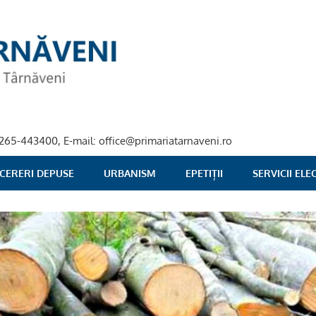
40-265-443400, E-mail: office@primariatarnaveni.ro
 CERERI DEPUSE
URBANISM
EPETIȚII
SERVICII EL