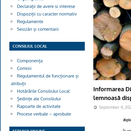
Declarații de avere si interese
Dispoziții cu caracter normativ
Regulamente
Sesizări și comentarii
CONSILIUL LOCAL
Componența
Comisii
Regulamentul de funcționare și
atribuții
Informarea Di
Hotărârile Consiliului Local
lemnoasă disp
Ședințe ale Consiliului
Rapoarte de activitate
September 4, 20
Procese verbale – aprobate