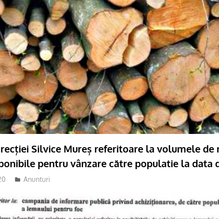
recției Silvice Mureș referitoare la volumele de
onibile pentru vânzare către populatie la data 
20
adm-mmm
Anunturi