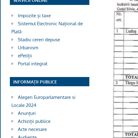
SERVICII ONLINE
Impozite și taxe
Sistemul Electronic Național de
Plată
Stadiu cereri depuse
Urbanism
ePetiții
Portal integrat
INFORMAȚII PUBLICE
Alegeri Europarlamentare si
Locale 2024
Anunțuri
Achiziții publice
Acte necesare
Audiențe