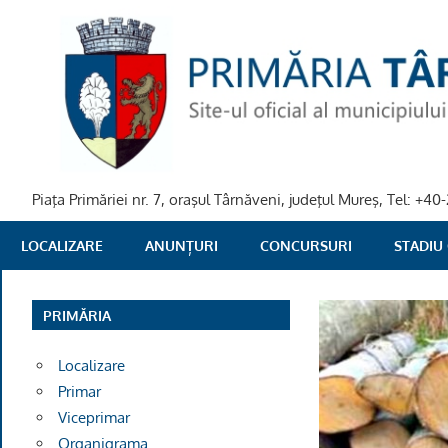
Skip
to
content
Piaţa Primăriei nr. 7, oraşul Târnăveni, judeţul Mureş, Tel: +
PRIMARIA
LOCALIZARE
ANUNȚURI
CONCURSURI
STADIU
TARNAVENI
PRIMĂRIA
Localizare
Primar
Viceprimar
Organigrama