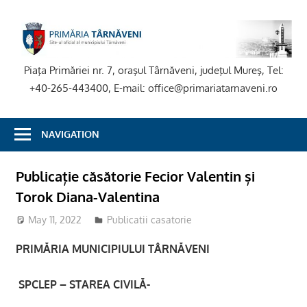
Skip
to
P
content
T
Piaţa Primăriei nr. 7, oraşul Târnăveni, judeţul Mureş, Tel:
+40-265-443400, E-mail: office@primariatarnaveni.ro
NAVIGATION
Publicație căsătorie Fecior Valentin și
Torok Diana-Valentina
May 11, 2022
stciv
Publicatii casatorie
PRIMĂRIA MUNICIPIULUI TÂRNĂVENI
SPCLEP – STAREA CIVILĂ-