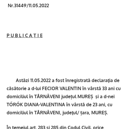
Nr.31449/11.05.2022
P U B L I C A Ţ I E
Astăzi 11.05.2022 a fost înregistrată declaraţia de
căsătorie a d-lui FECIOR VALENTIN în vârstă 33 ani cu
domiciliul în TÂRNĂVENI județul MUREȘ şi a d-nei
TŐRŐK DIANA-VALENTINA în vârstă de 23 ani, cu
domiciliul în TÂRNĂVENI, judeţul/ țara, MUREȘ.
În temeiul art. 283 şi 285 din Codul Civil, orice