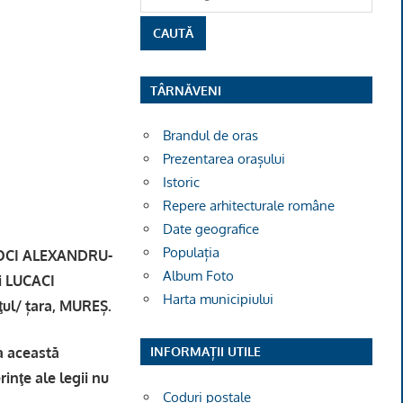
TÂRNĂVENI
Brandul de oras
Prezentarea orașului
Istoric
Repere arhitecturale române
Date geografice
Populația
MBOCI ALEXANDRU-
Album Foto
i LUCACI
Harta municipiului
ul/ țara, MUREȘ.
la această
INFORMAȚII UTILE
rinţe ale legii nu
Coduri poștale