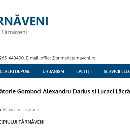
40-265-443400, E-mail: office@primariatarnaveni.ro
 CERERI DEPUSE
URBANISM
EPETIȚII
SERVICII EL
sătorie Gomboci Alexandru-Darius și Lucaci Lăcr
stciv
Publicatii casatorie
IPIULUI TÂRNĂVENI