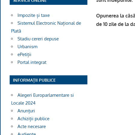
SERVICII ONLINE
Impozite și taxe
Opunerea la căsăt
Sistemul Electronic Național de
de 10 zile de la da
Plată
Stadiu cereri depuse
Urbanism
ePetiții
Ofiţer d
Portal integrat
INFORMAȚII PUBLICE
Alegeri Europarlamentare si
Locale 2024
Anunțuri
Achiziții publice
Acte necesare
Audiențe