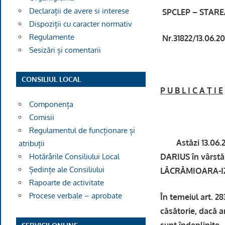
Declarații de avere si interese
SPCLEP – STAREA
Dispoziții cu caracter normativ
Regulamente
Nr.31822/13.06.2
Sesizări și comentarii
CONSILIUL LOCAL
P U B L I C A Ţ I E
Componența
Comisii
Regulamentul de funcționare și
Astăzi 13.06.202
atribuții
DARIUS în vârstă
Hotărârile Consiliului Local
Ședințe ale Consiliului
LĂCRĂMIOARA-IZAB
Rapoarte de activitate
Procese verbale – aprobate
În temeiul art. 2
căsătorie, dacă ar
sunt îndeplinite.