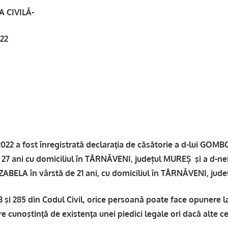
 CIVILĂ-
022
2 a fost înregistrată declaraţia de căsătorie a d-lui GO
 27 ani cu domiciliul în TÂRNĂVENI, județul MUREȘ şi a d-ne
ELA în vârstă de 21 ani, cu domiciliul în TÂRNĂVENI, judeţ
83 şi 285 din Codul Civil, orice persoană poate face opunere 
e cunoştinţă de existenţa unei piedici legale ori dacă alte ce