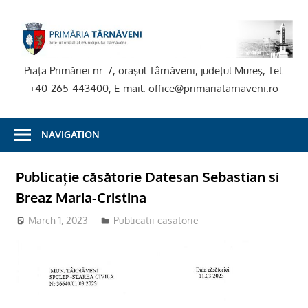
Skip
to
P
content
T
Piaţa Primăriei nr. 7, oraşul Târnăveni, judeţul Mureş, Tel:
+40-265-443400, E-mail: office@primariatarnaveni.ro
NAVIGATION
Publicație căsătorie Datesan Sebastian si
Breaz Maria-Cristina
March 1, 2023
adm-mmm
Publicatii casatorie