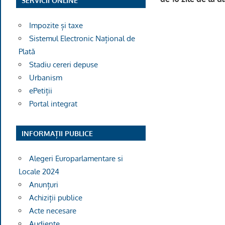
SERVICII ONLINE
Impozite și taxe
Sistemul Electronic Național de
Plată
Stadiu cereri depuse
Ofiţer d
Urbanism
ePetiții
Portal integrat
INFORMAȚII PUBLICE
Alegeri Europarlamentare si
Locale 2024
Anunțuri
Achiziții publice
Acte necesare
Audiențe