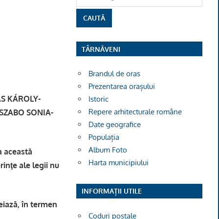
TÂRNĂVENI
Brandul de oras
Prezentarea orașului
KAS KÁROLY-
Istoric
Repere arhitecturale române
i SZABO SONIA-
Date geografice
.
Populația
Album Foto
la această
Harta municipiului
rinţe ale legii nu
INFORMAȚII UTILE
eiază, în termen
Coduri poștale