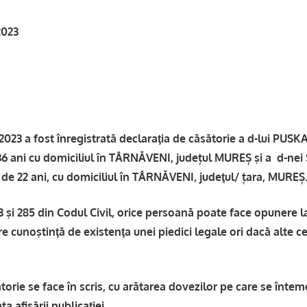
2023
3 a fost înregistrată declaraţia de căsătorie a d-lui PUS
 ani cu domiciliul în TÂRNĂVENI, județul MUREȘ şi a d-ne
de 22 ani, cu domiciliul în TÂRNĂVENI, judeţul/ țara, MUREȘ
83 şi 285 din Codul Civil, orice persoană poate face opunere 
e cunoştinţă de existenţa unei piedici legale ori dacă alte ce
orie se face în scris, cu arătarea dovezilor pe care se întem
ta afişării publicaţiei.