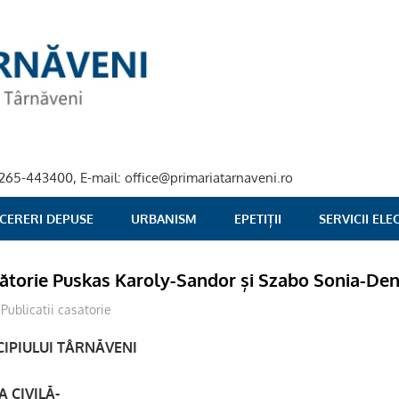
40-265-443400, E-mail: office@primariatarnaveni.ro
 CERERI DEPUSE
URBANISM
EPETIȚII
SERVICII EL
sătorie Puskas Karoly-Sandor și Szabo Sonia-Den
stciv
Publicatii casatorie
IPIULUI TÂRNĂVENI
 CIVILĂ-