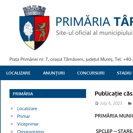
Skip
to
content
Piaţa Primăriei nr. 7, oraşul Târnăveni, judeţul Mureş, Tel: +
PRIMARIA
LOCALIZARE
ANUNȚURI
CONCURSURI
STADIU
TARNAVENI
Publicație că
PRIMĂRIA
July 6, 2023
Localizare
PRIMĂRIA MUNIC
Primar
Viceprimar
SPCLEP – STAREA
Organigrama