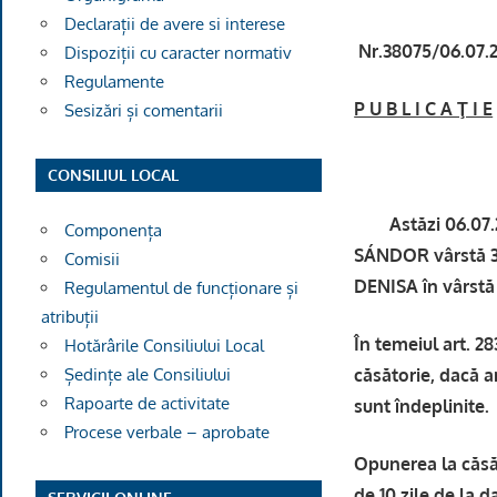
Declarații de avere si interese
Nr.38075/06.07.
Dispoziții cu caracter normativ
Regulamente
P U B L I C A Ţ I E
Sesizări și comentarii
CONSILIUL LOCAL
Astăzi 06.07.202
Componența
SÁNDOR vârstă 36
Comisii
DENISA în vârstă 
Regulamentul de funcționare și
atribuții
În temeiul art. 2
Hotărârile Consiliului Local
căsătorie, dacă ar
Ședințe ale Consiliului
Rapoarte de activitate
sunt îndeplinite.
Procese verbale – aprobate
Opunerea la căsăt
de 10 zile de la da