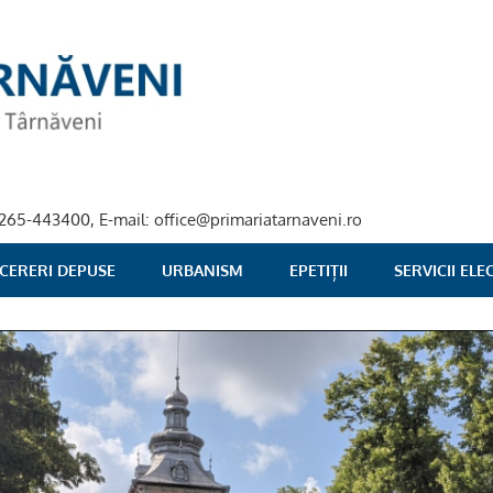
40-265-443400, E-mail: office@primariatarnaveni.ro
 CERERI DEPUSE
URBANISM
EPETIȚII
SERVICII EL