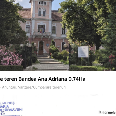
re teren Bandea Ana Adriana 0.74Ha
adm-cmds
Anunturi
,
Vanzare/Cumparare terenuri