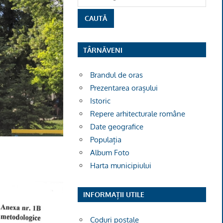
TÂRNĂVENI
Brandul de oras
Prezentarea orașului
Istoric
Repere arhitecturale române
Date geografice
Populația
Album Foto
Harta municipiului
INFORMAȚII UTILE
Coduri poștale