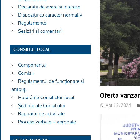
Declarații de avere si interese
Dispoziții cu caracter normativ
Regulamente
Sesizări și comentarii
CONSILIUL LOCAL
Componența
Comisii
Regulamentul de funcționare și
atribuții
Oferta vanza
Hotărârile Consiliului Local
April 3, 2024
Ședințe ale Consiliului
Rapoarte de activitate
Procese verbale – aprobate