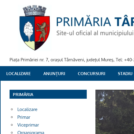
Skip
to
content
Piaţa Primăriei nr. 7, oraşul Târnăveni, judeţul Mureş, Tel: +
PRIMARIA
LOCALIZARE
ANUNȚURI
CONCURSURI
STADIU
TARNAVENI
PRIMĂRIA
Localizare
Primar
Viceprimar
Organigrama