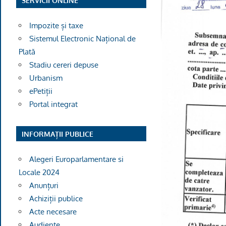
SERVICII ONLINE
Impozite și taxe
Sistemul Electronic Național de
Plată
Stadiu cereri depuse
Urbanism
ePetiții
Portal integrat
INFORMAȚII PUBLICE
Alegeri Europarlamentare si
Locale 2024
Anunțuri
Achiziții publice
Acte necesare
Audiențe