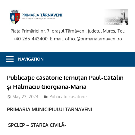
Skip
to
P
content
T
Piaţa Primăriei nr. 7, oraşul Târnăveni, judeţul Mureş, Tel:
+40-265-443400, E-mail: office@primariatarnaveni.ro
NAVIGATION
Publicație căsătorie Iernuțan Paul-Cătălin
și Hălmaciu Giorgiana-Maria
May 23, 2024
stciv
Publicatii casatorie
PRIMĂRIA MUNICIPIULUI TÂRNĂVENI
SPCLEP – STAREA CIVILĂ-