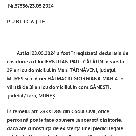
Nr.37536/23.05.2024
P U B L I C A Ţ I E
Astăzi 23.05.2024 a fost înregistrată declaraţia de
căsătorie a d-lui IERNUȚAN PAUL-CĂTĂLIN în vârstă
29 ani cu domiciliul în Mun. TÂRNĂVENI, județul
MUREȘ şi a d-nei HĂLMACIU GIORGIANA-MARIA în
vârstă de 31 ani cu domiciliul în com.GĂNEȘTI,
judeţul/ țara, MUREȘ.
În temeiul art. 283 şi 285 din Codul Civil, orice
persoană poate face opunere la această căsătorie,
dacă are cunoştinţă de existenţa unei piedici legale