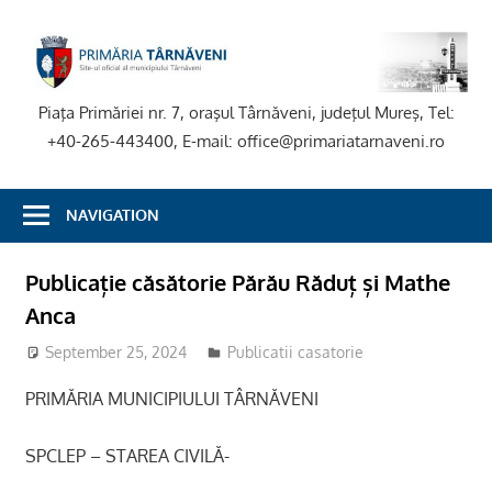
Skip
to
P
content
T
Piaţa Primăriei nr. 7, oraşul Târnăveni, judeţul Mureş, Tel:
+40-265-443400, E-mail: office@primariatarnaveni.ro
NAVIGATION
Publicație căsătorie Părău Răduț și Mathe
Anca
September 25, 2024
stciv
Publicatii casatorie
PRIMĂRIA MUNICIPIULUI TÂRNĂVENI
SPCLEP – STAREA CIVILĂ-