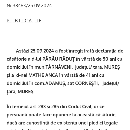
Nr.38463/25.09.2024
P U B L I C A Ţ I E
Astăzi 25.09.2024 a fost înregistrată declaraţia de
căsătorie a d-lui PĂRĂU RĂDUȚ în vârstă de 50 ani cu
domiciliul în mun.TÂRNĂVENI, judeţul/ țara, MUREȘ
şi a d-nei MATHE ANCA în vârstă de 41 ani cu
domiciliul în com.ADĂMUȘ, sat CORNEȘTI, judeţul/
țara, MUREȘ.
În temeiul art. 283 şi 285 din Codul Civil, orice
persoană poate face opunere la această căsătorie,
dacă are cunoştinţă de existenţa unei piedici legale