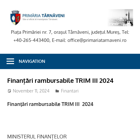
Skip
to
P
content
T
Piaţa Primăriei nr. 7, oraşul Târnăveni, judeţul Mureş, Tel:
+40-265-443400, E-mail: office@primariatarnaveni.ro
NAVIGATION
Finanțări rambursabile TRIM III 2024
November 11, 2024
adm-mmm
Finantari
Finanţări rambursabile
TRIM III 2024
MINISTERUL FINANȚELOR