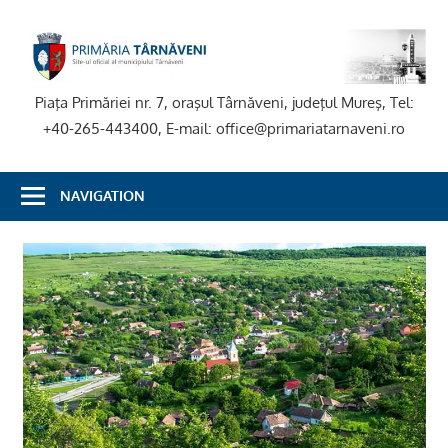
Skip
to
P
content
T
Piaţa Primăriei nr. 7, oraşul Târnăveni, judeţul Mureş, Tel:
+40-265-443400, E-mail: office@primariatarnaveni.ro
NAVIGATION