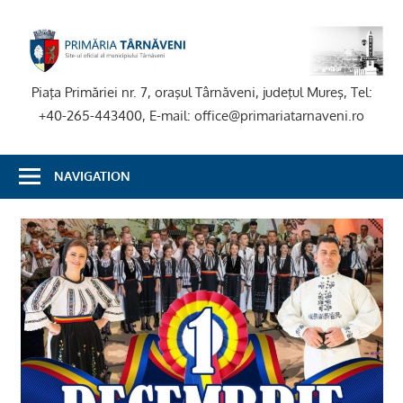
Skip
to
P
content
T
Piaţa Primăriei nr. 7, oraşul Târnăveni, judeţul Mureş, Tel:
+40-265-443400, E-mail: office@primariatarnaveni.ro
NAVIGATION