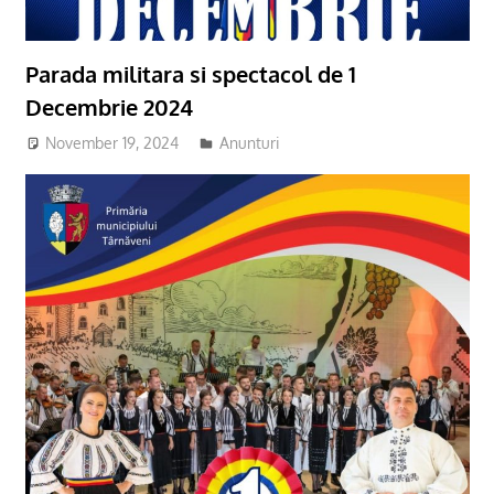
Parada militara si spectacol de 1
Decembrie 2024
November 19, 2024
adm-mmm
Anunturi