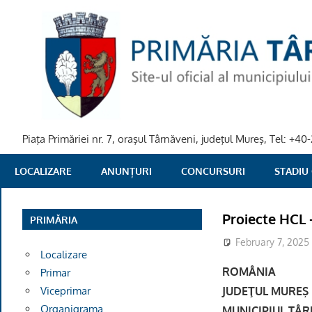
Skip
to
content
Piaţa Primăriei nr. 7, oraşul Târnăveni, judeţul Mureş, Tel: +
PRIMARIA
LOCALIZARE
ANUNȚURI
CONCURSURI
STADIU
TARNAVENI
Proiecte HCL 
PRIMĂRIA
February 7, 2025
Localizare
ROMÂNIA
Primar
JUDEŢUL MUREŞ
Viceprimar
Organigrama
MUNICIPIUL TÂ