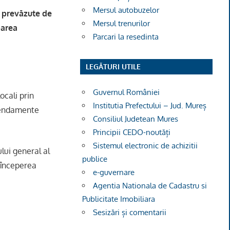
Mersul autobuzelor
e prevăzute de
Mersul trenurilor
barea
Parcari la resedinta
LEGĂTURI UTILE
Guvernul României
ocali prin
Institutia Prefectului – Jud. Mureș
amendamente
Consiliul Judetean Mures
Principii CEDO-noutăți
Sistemul electronic de achizitii
ului general al
publice
 începerea
e-guvernare
Agentia Nationala de Cadastru si
Publicitate Imobiliara
Sesizări și comentarii