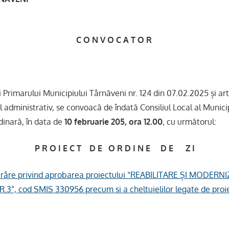
C O N V O C A T O R
i Primarului Municipiului Târnăveni nr. 124 din 07.02.2025 și ar
l administrativ, se convoacă de îndată Consiliul Local al Munici
dinară, în data de
10 februarie 205, ora 12.00
, cu următorul:
P R O I E C T D E O R D I N E D E Z I
tărâre privind aprobarea proiectului “REABILITARE ȘI MODER
3”, cod SMIS 330956 precum si a cheltuielilor legate de proi