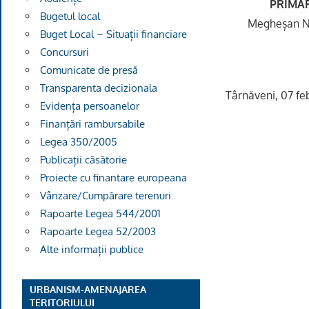
PRIMA
Bugetul local
Megheșan
Buget Local – Situații financiare
Concursuri
Comunicate de presă
Transparenta decizionala
Târnăveni, 07 fe
Evidența persoanelor
Finanțări rambursabile
Legea 350/2005
Publicații căsătorie
Proiecte cu finantare europeana
Vânzare/Cumpărare terenuri
Rapoarte Legea 544/2001
Rapoarte Legea 52/2003
Alte informații publice
URBANISM-AMENAJAREA
TERITORIULUI