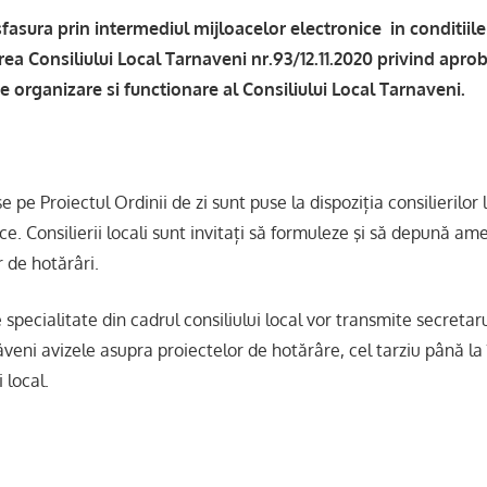
fasura prin intermediul mijloacelor electronice in conditiil
rea Consiliului Local Tarnaveni nr.93/12.11.2020 privind apro
 organizare si functionare al Consiliului Local Tarnaveni.
e pe Proiectul Ordinii de zi sunt puse la dispoziția consilierilor l
ce. Consilierii locali sunt invitați să formuleze şi să depună 
 de hotărâri.
 specialitate din cadrul consiliului local vor transmite secretar
veni avizele asupra proiectelor de hotărâre, cel tarziu până la
i local.