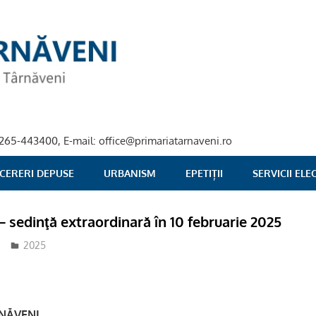
40-265-443400, E-mail: office@primariatarnaveni.ro
 CERERI DEPUSE
URBANISM
EPETIȚII
SERVICII EL
– sedinţă extraordinară în 10 februarie 2025
adm-mmm
2025
RNĂVENI