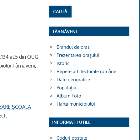
TÂRNĂVENI
Brandul de oras
Prezentarea orașului
t.134 al.5 din OUG
Istoric
piului Târnăveni,
Repere arhitecturale române
Date geografice
Populația
Album Foto
Harta municipiului
NIZARE ȘCOALA
ect
.
INFORMAȚII UTILE
Coduri poștale