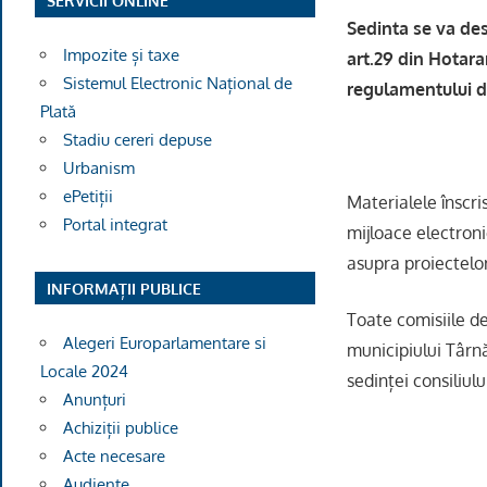
SERVICII ONLINE
Sedinta se va des
Impozite și taxe
art.29 din Hotara
Sistemul Electronic Național de
regulamentului de
Plată
Stadiu cereri depuse
Urbanism
ePetiții
Materialele înscris
Portal integrat
mijloace electroni
asupra proiectelor
INFORMAȚII PUBLICE
Toate comisiile de
Alegeri Europarlamentare si
municipiului Târnă
Locale 2024
sedinței consiliulu
Anunțuri
Achiziții publice
Acte necesare
Audiențe