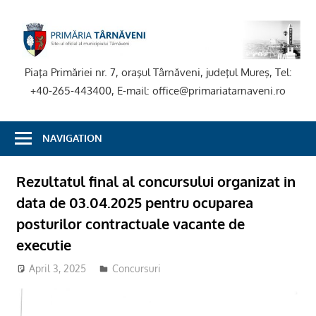
Skip
to
P
content
T
Piaţa Primăriei nr. 7, oraşul Târnăveni, judeţul Mureş, Tel:
+40-265-443400, E-mail: office@primariatarnaveni.ro
NAVIGATION
Rezultatul final al concursului organizat in
data de 03.04.2025 pentru ocuparea
posturilor contractuale vacante de
executie
April 3, 2025
adm-mmm
Concursuri