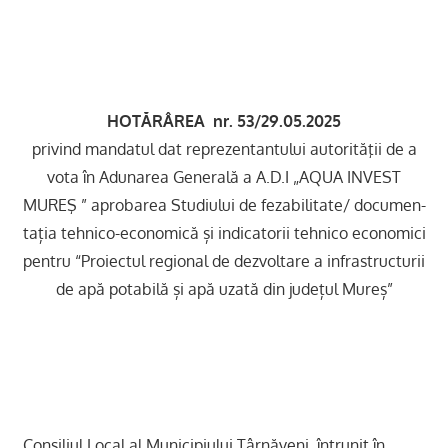
HOTĂRÂREA nr. 53/29.05.2025
privind mandatul dat reprezentantului autorităţii de a
vota în Adunarea Generală a A.D.I „AQUA INVEST
MUREŞ ” aprobarea Studiului de fezabilitate/ documen-
tația tehnico-economică și indicatorii tehnico economici
pentru “Proiectul regional de dezvoltare a infrastructurii
de apă potabilă și apă uzată din județul Mureș”
Consiliul Local al Municipiului Târnăveni, întrunit în