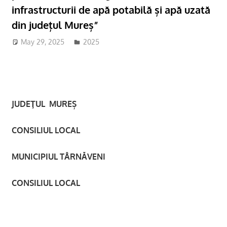
infrastructurii de apă potabilă și apă uzată
din județul Mureș”
May 29, 2025
adm-mmm
2025
JUDEŢUL MUREȘ
CONSILIUL LOCAL
MUNICIPIUL TÂRNĂVENI
CONSILIUL LOCAL