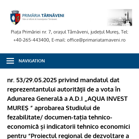
Skip
to
P
content
T
Piaţa Primăriei nr. 7, oraşul Târnăveni, judeţul Mureş, Tel:
+40-265-443400, E-mail: office@primariatarnaveni.ro
NAVIGATION
nr. 53/29.05.2025 privind mandatul dat
reprezentantului autorităţii de a vota în
Adunarea Generală a A.D.I „AQUA INVEST
MUREŞ ” aprobarea Studiului de
fezabilitate/ documen-tația tehnico-
economică și indicatorii tehnico economici
pentru “Proiectul regional de dezvoltare a