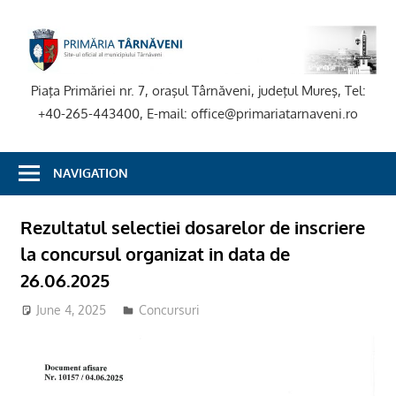
Skip
to
P
content
T
Piaţa Primăriei nr. 7, oraşul Târnăveni, judeţul Mureş, Tel:
+40-265-443400, E-mail: office@primariatarnaveni.ro
NAVIGATION
Rezultatul selectiei dosarelor de inscriere
la concursul organizat in data de
26.06.2025
June 4, 2025
adm-mmm
Concursuri