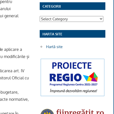
 pentru
CATEGORII
marului
ui general
Categorii
HARTA SITE
Hartă site
de aplicare a
cu modificările și
icarea art. IV
itorul Oficial cu
-bugetare,
 acte normative,
ugetare în