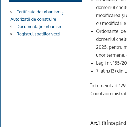
domeniul cheltu
Certificate de urbanism și
modificarea și
Autorizații de construire
cu modificările
Documentație urbanism
Ordonanței de 
Registrul spațiilor verzi
domeniul chelt
2025, pentru m
unor termene, c
Legii nr. 155/20
7, alin.(13) di
În temeiul art.129, 
Codul administrati
Art.1.
(1)
Începând c