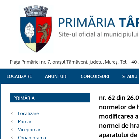
Skip
to
content
Piaţa Primăriei nr. 7, oraşul Târnăveni, judeţul Mureş, Tel: +
PRIMARIA
LOCALIZARE
ANUNȚURI
CONCURSURI
STADIU
TARNAVENI
nr. 62 din 26.
PRIMĂRIA
normelor de h
Localizare
modificarea a
Primar
normei de hra
Viceprimar
aparatului de 
Organigrama