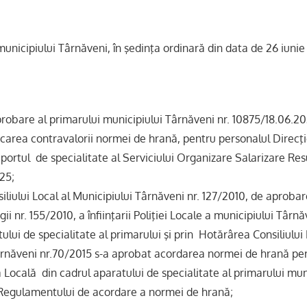
 municipiului Târnăveni, în şedinţa ordinară din data de 26 iuni
robare al primarului municipiului Târnăveni nr. 10875/18.06.20
area contravalorii normei de hrană, pentru personalul Direcţie
portul de specialitate al Serviciului Organizare Salarizare Re
25;
liului Local al Municipiului Târnăveni nr. 127/2010, de aprobar
ii nr. 155/2010, a înfiinţarii Poliţiei Locale a municipiului Târn
tului de specialitate al primarului şi prin Hotărârea Consiliului 
ârnăveni nr.70/2015 s-a aprobat acordarea normei de hrană per
ia Locală din cadrul aparatului de specialitate al primarului mun
 Regulamentului de acordare a normei de hrană;