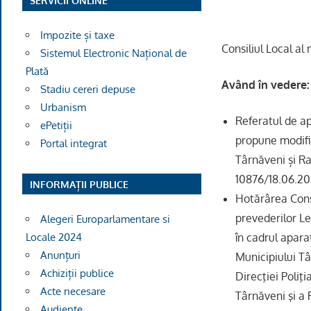
SERVICII ONLINE
Impozite și taxe
Consiliul Local al
Sistemul Electronic Național de
Plată
Având în vedere:
Stadiu cereri depuse
Urbanism
Referatul de ap
ePetiții
propune modific
Portal integrat
Târnăveni și Ra
10876/18.06.20
INFORMAȚII PUBLICE
Hotărârea Consi
prevederilor Leg
Alegeri Europarlamentare si
în cadrul apara
Locale 2024
Anunțuri
Municipiului T
Achiziții publice
Direcţiei Poliţ
Acte necesare
Târnăveni şi a
Audiențe