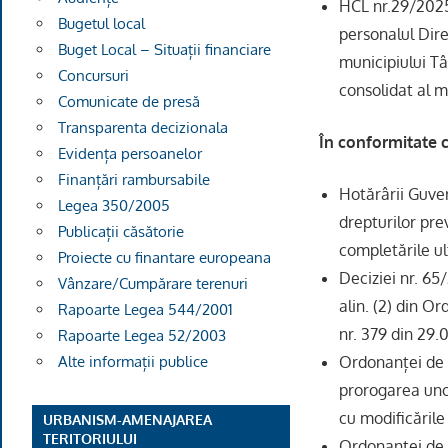
HCL nr.29/2025
Bugetul local
personalul Dire
Buget Local – Situații financiare
municipiului T
Concursuri
consolidat al m
Comunicate de presă
Transparenta decizionala
În conformitate cu
Evidența persoanelor
Finanțări rambursabile
Hotărârii Guver
Legea 350/2005
drepturilor prev
Publicații căsătorie
completările ul
Proiecte cu finantare europeana
Deciziei nr. 65
Vânzare/Cumpărare terenuri
alin. (2) din O
Rapoarte Legea 544/2001
nr. 379 din 29.
Rapoarte Legea 52/2003
Ordonanței de 
Alte informații publice
prorogarea uno
cu modificările
URBANISM-AMENAJAREA
TERITORIULUI
Ordonanței de u