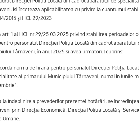
adrul Direcției Poliția Locală din cadrul aparatului de specialit
veni, îşi încetează aplicabilitatea cu privire la cuantumul stabi
114/2015 și HCL 29/2023
 art. 1 al HCL nr.29/25.03.2025 privind stabilirea perioadelor 
ntru personalul Direcției Poliția Locală din cadrul aparatului d
iului Târnăveni, în anul 2025 și avea următorul cuprins:
acordă norma de hrană pentru personalul Direcției Poliția Local
ialitate al primarului Municipiului Târnăveni, numai în lunile ma
embrie”.
la îndeplinire a prevederilor prezentei hotărâri, se încredinţe
veni prin Direcţia Economică, Direcţia Poliţia Locală şi Servic
se Umane.