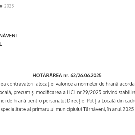
adm-mmm
2025
RNĂVENI
L
HOTĂRÂREA nr. 62/26.06.2025
ea contravalorii alocației valorice a normelor de hrană acorda
 Locală, precum și modificarea a HCL nr.29/2025 privind stabili
ei de hrană pentru personalul Direcției Poliția Locală din cadr
specialitate al primarului municipiului Târnăveni, în anul 2025