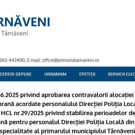
40-265-443400, E-mail: office@primariatarnaveni.ro
 CERERI DEPUSE
URBANISM
EPETIȚII
SERVICII EL
06.2025 privind aprobarea contravalorii alocației
rană acordate personalului Direcției Poliția Loc
 HCL nr.29/2025 privind stabilirea perioadelor d
nă pentru personalul Direcției Poliția Locală din
specialitate al primarului municipiului Târnăveni