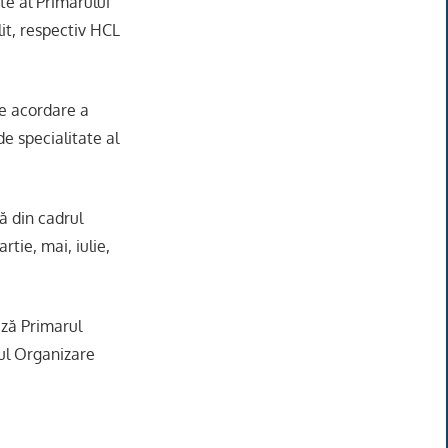
ate al Primarului
lit, respectiv HCL
de acordare a
e specialitate al
ă din cadrul
rtie, mai, iulie,
ază Primarul
iul Organizare