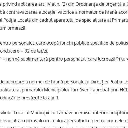
e privind aplicarea art. IV alin. (2) din Ordonanța de urgență a 
bă contravaloarea alocației valorice a normelor de hrană acor
ei Poliția Locală din cadrul aparatului de specialitate al Primaru
cum urmează:
entru personalul, care ocupă funcţii publice specifice de poliţis
onducere – 32 de lei/zi;
” – normă suplimentară pentru personalul, care lucrează în tu
 acordare a normei de hrană personalului Direcției Poliţia Lo
ialitate al primarului Municipiului Târnăveni, aprobat prin HCL
dificările prevăzute la alin.1.
iliului Local al Municipiului Târnăveni emise anterior adoptări
abileau altă contravaloare a alocației valorice pentru normele 