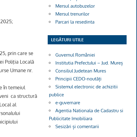
Mersul autobuzelor
Mersul trenurilor
e 2025;
Parcari la resedinta
LEGĂTURI UTILE
25, prin care se
Guvernul României
i Poliţia Locală
Institutia Prefectului – Jud. Mureș
surse Umane nr.
Consiliul Judetean Mures
Principii CEDO-noutăți
Sistemul electronic de achizitii
e în temeiul
publice
ăveni ca structură
e-guvernare
Local al
Agentia Nationala de Cadastru si
sonalului
Publicitate Imobiliara
icipiului
Sesizări și comentarii