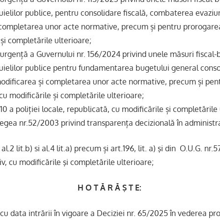
ielilor publice, pentru consolidare fiscală, combaterea evaziuni
 completarea unor acte normative, precum și pentru prorogar
 și completările ulterioare;
urgență a Guvernului nr. 156/2024 privind unele măsuri fiscal-
uielilor publice pentru fundamentarea bugetului general conso
odificarea și completarea unor acte normative, precum și pen
u modificările și completările ulterioare;
10 a poliției locale, republicată, cu modificările și completările
n Legea nr.52/2003 privind transparența decizională în administr
al.2 lit.b) si al.4 lit.a) precum și art.196, lit. a) şi din O.U.G. nr
v, cu modificările şi completările ulterioare;
H O T Ă R Ă Ş T E:
u data intrării în vigoare a Deciziei nr. 65/2025 în vederea pr