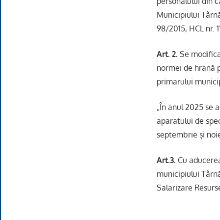
personalului din c
Municipiului Târnă
98/2015, HCL nr. 
Art. 2.
Se modifica
normei de hrană pe
primarului municip
„În anul 2025 se 
aparatului de spec
septembrie și noi
Art.3.
Cu aducerea 
municipiului Târnă
Salarizare Resur