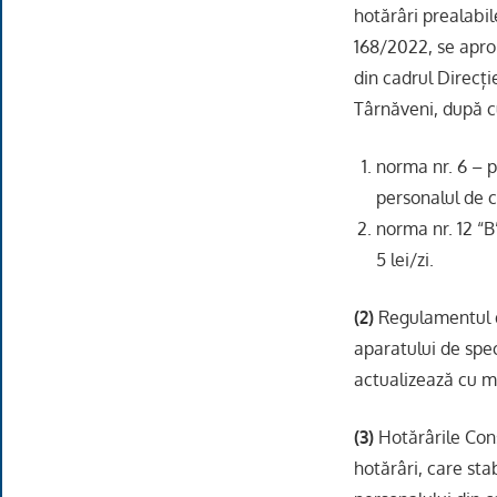
hotărâri prealabil
168/2022, se apro
din cadrul Direcți
Târnăveni, după 
norma nr. 6 – p
personalul de c
norma nr. 12 “B
5 lei/zi.
(2)
Regulamentul de
aparatului de spec
actualizează cu mo
(3)
Hotărârile Cons
hotărâri, care st