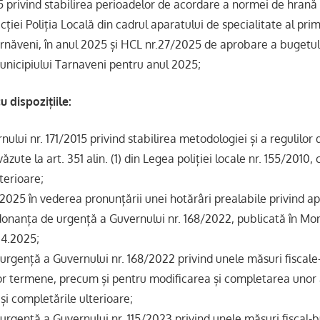
 privind stabilirea perioadelor de acordare a normei de hrană
cției Poliția Locală din cadrul aparatului de specialitate al pri
ârnăveni, în anul 2025 și HCL nr.27/2025 de aprobare a bugetul
unicipiului Tarnaveni pentru anul 2025;
 dispozițiile:
nului nr. 171/2015 privind stabilirea metodologiei și a regulilor 
ăzute la art. 351 alin. (1) din Legea poliției locale nr. 155/2010, 
terioare;
/2025 în vederea pronunțării unei hotărâri prealabile privind apl
rdonanța de urgență a Guvernului nr. 168/2022, publicată în Mon
04.2025;
urgență a Guvernului nr. 168/2022 privind unele măsuri fiscale
r termene, precum și pentru modificarea și completarea unor
 și completările ulterioare;
rgență a Guvernului nr. 115/2023 privind unele măsuri fiscal-b