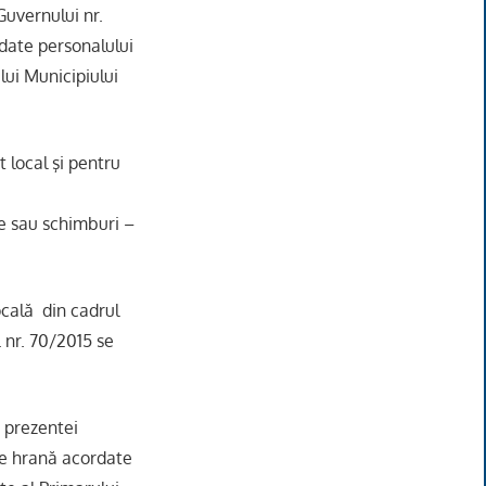
Guvernului nr.
date personalului
lui Municipiului
t local şi pentru
re sau schimburi –
cală din cadrul
 nr. 70/2015 se
i prezentei
de hrană acordate