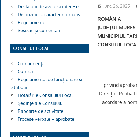
June 26, 2025
Declarații de avere si interese
Dispoziții cu caracter normativ
ROMÂNIA
Regulamente
JUDEŢUL MUREŞ
Sesizări și comentarii
MUNICIPIUL TÂ
CONSILIUL LOCA
CONSILIUL LOCAL
Componența
Comisii
Regulamentul de funcționare și
privind aprobar
atribuții
Direcției Poliția
Hotărârile Consiliului Local
acordare a norm
Ședințe ale Consiliului
Rapoarte de activitate
Procese verbale – aprobate