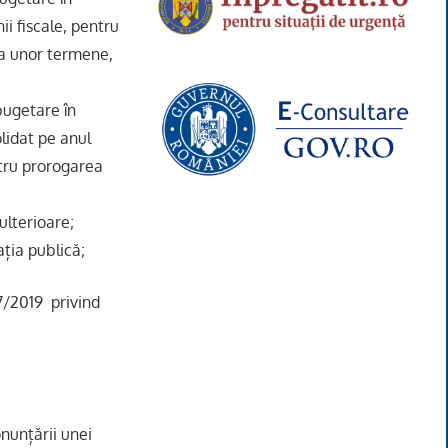
i fiscale, pentru
ea unor termene,
bugetare în
lidat pe anul
tru prorogarea
 ulterioare;
ația publică;
.57/2019 privind
onunțării unei