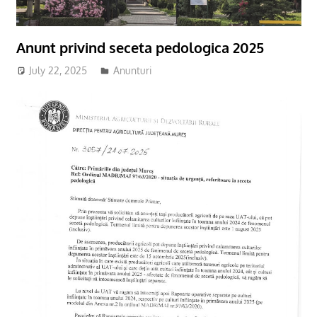
Anunt privind seceta pedologica 2025
July 22, 2025
adm-cmds
Anunturi