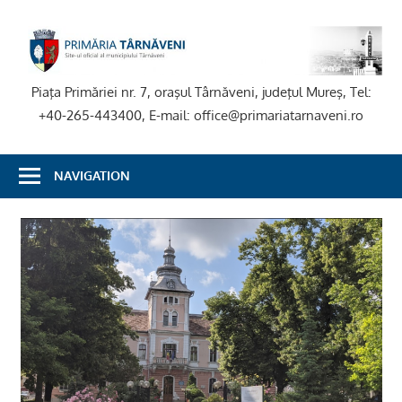
Skip
to
P
content
T
Piaţa Primăriei nr. 7, oraşul Târnăveni, judeţul Mureş, Tel:
+40-265-443400, E-mail: office@primariatarnaveni.ro
NAVIGATION