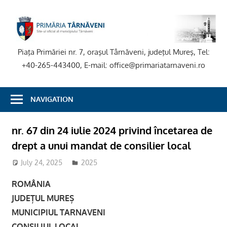
Skip
to
P
content
T
Piaţa Primăriei nr. 7, oraşul Târnăveni, judeţul Mureş, Tel:
+40-265-443400, E-mail: office@primariatarnaveni.ro
NAVIGATION
nr. 67 din 24 iulie 2024 privind încetarea de
drept a unui mandat de consilier local
July 24, 2025
adm-mmm
2025
ROMÂNIA
JUDEȚUL MUREȘ
MUNICIPIUL TARNAVENI
CONSILIUL LOCAL