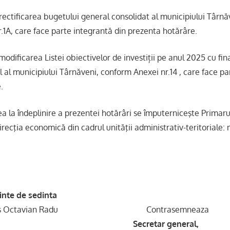
rectificarea bugetului general consolidat al municipiului Târn
.1A, care face parte integrantă din prezenta hotărâre.
modificarea Listei obiectivelor de investiții pe anul 2025 cu fi
l al municipiului Târnăveni, conform Anexei nr.14 , care face pa
.
a la îndeplinire a prezentei hotărâri se împuterniceşte Primaru
ecţia economică din cadrul unităţii administrativ-teritoriale: 
de sedinta
Octavian Radu Contrasemneaz
Secretar general,