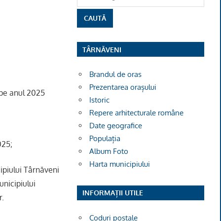
TÂRNĂVENI
Brandul de oras
Prezentarea orașului
 pe anul 2025
Istoric
Repere arhitecturale române
Date geografice
Populația
025;
Album Foto
Harta municipiului
ipiului Târnăveni
unicipiului
INFORMAȚII UTILE
r.
Coduri poștale