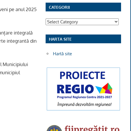
CATEGORII
ăveni pe anul 2025
Categorii
nanțare integrală
HARTA SITE
rte integrantă din
Hartă site
l Municipiului
municipiul
a