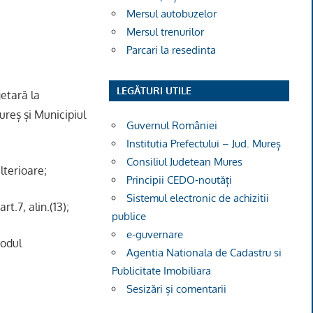
Mersul autobuzelor
Mersul trenurilor
Parcari la resedinta
LEGĂTURI UTILE
etară la
ureș și Municipiul
Guvernul României
Institutia Prefectului – Jud. Mureș
Consiliul Judetean Mures
lterioare;
Principii CEDO-noutăți
Sistemul electronic de achizitii
t.7, alin.(13);
publice
e-guvernare
Codul
Agentia Nationala de Cadastru si
Publicitate Imobiliara
Sesizări și comentarii