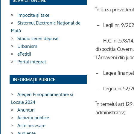
SERVICII ONLINE
În baza prevederil
Impozite și taxe
Sistemul Electronic Național de
– Legii nr. 9/202
Plată
Stadiu cereri depuse
– H.G. nr.578/14.
Urbanism
dispoziția Guvernu
ePetiții
Târnăveni din jude
Portal integrat
– Legea finanţelor
INFORMAȚII PUBLICE
– Legea nr.52/2003
Alegeri Europarlamentare si
Locale 2024
În temeiul art.129, 
Anunțuri
administrativ;
Achiziții publice
Acte necesare
Audiențe