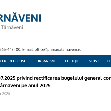
40-265-443400, E-mail: office@primariatarnaveni.ro
 CERERI DEPUSE
URBANISM
EPETIȚII
SERVICII EL
07.2025 privind rectificarea bugetului general co
Târnăveni pe anul 2025
adm-mmm
2025
O M Â N I A