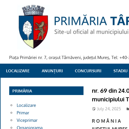
Skip
to
content
Piaţa Primăriei nr. 7, oraşul Târnăveni, judeţul Mureş, Tel: +
PRIMARIA
LOCALIZARE
ANUNȚURI
CONCURSURI
STADIU
TARNAVENI
nr. 69 din 24.
PRIMĂRIA
municipiului 
Localizare
July 24, 2025
Primar
Viceprimar
R 
Organigrama
JUDEŢUL MUREŞ