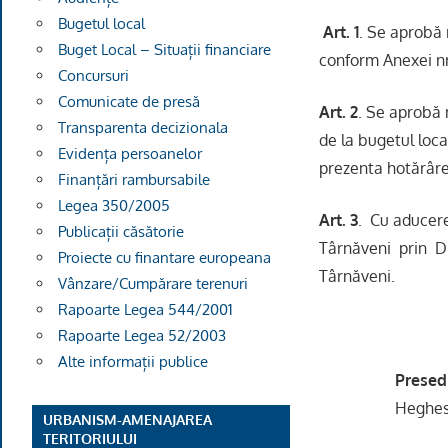
Bugetul local
Art. 1
. Se aprobă 
Buget Local – Situații financiare
conform Anexei nr
Concursuri
Comunicate de presă
Art. 2
. Se aprobă 
Transparenta decizionala
de la bugetul loca
Evidența persoanelor
prezenta hotărâre
Finanțări rambursabile
Legea 350/2005
Art. 3
. Cu aducere
Publicații căsătorie
Târnăveni prin Dir
Proiecte cu finantare europeana
Târnăveni.
Vânzare/Cumpărare terenuri
Rapoarte Legea 544/2001
Rapoarte Legea 52/2003
Alte informații publice
Presedinte 
Heghes 
URBANISM-AMENAJAREA
TERITORIULUI