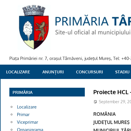
Skip
to
content
Piaţa Primăriei nr. 7, oraşul Târnăveni, judeţul Mureş, Tel: +
PRIMARIA
LOCALIZARE
ANUNȚURI
CONCURSURI
STADIU
TARNAVENI
Proiecte HCL 
PRIMĂRIA
September 29, 2
Localizare
ROMÂNIA
Primar
JUDEŢUL MUREŞ
Viceprimar
Organigrama
MUNICI