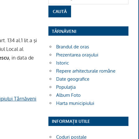
TÂRNĂVENI
 134 al.1 lit.a şi
Brandul de oras
ul Local al
Prezentarea orașului
escu
, in data de
Istoric
Repere arhitecturale române
Date geografice
Populația
Album Foto
ipiului Târnăveni
Harta municipiului
INFORMAȚII UTILE
Coduri poștale