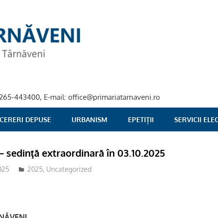
40-265-443400, E-mail: office@primariatarnaveni.ro
 CERERI DEPUSE
URBANISM
EPETIȚII
SERVICII EL
– sedinţă extraordinară în 03.10.2025
025
adm-mmm
2025
,
Uncategorized
PIUL TÂRNĂVENI