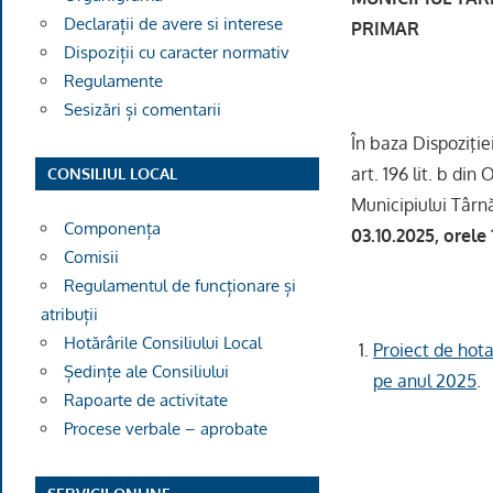
Declarații de avere si interese
PRIMAR
Dispoziții cu caracter normativ
Regulamente
C O N
Sesizări și comentarii
În baza Dispoziţie
art. 196 lit. b di
CONSILIUL LOCAL
Municipiului Târnă
Componența
03.10.2025, orele 
Comisii
Regulamentul de funcționare și
atribuții
Hotărârile Consiliului Local
Proiect de hota
Ședințe ale Consiliului
pe anul 2025
.
Rapoarte de activitate
Procese verbale – aprobate