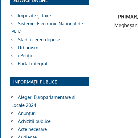
SERVICII ONLINE
Impozite și taxe
PRIMAR
Sistemul Electronic Național de
Megheșan 
Plată
Stadiu cereri depuse
Urbanism
ePetiții
Portal integrat
INFORMAȚII PUBLICE
Alegeri Europarlamentare si
Locale 2024
Anunțuri
Achiziții publice
Acte necesare
Audiențe