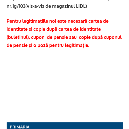
nr.1g/103(vis-a-vis de magazinul LIDL)
Pentru legitima
ț
iile noi este necesar
ă
cartea de
identitate
și
copie dup
ă
cartea de identitate
(buletinul), cupon de pensie
sau
copie dup
ă
cuponul
de pensie
ş
i o poz
ă
pentru legitima
ț
ie.
PRIMĂRIA