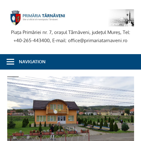
Skip
to
P
content
T
Piaţa Primăriei nr. 7, oraşul Târnăveni, judeţul Mureş, Tel:
+40-265-443400, E-mail: office@primariatarnaveni.ro
NAVIGATION