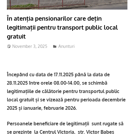
În atenția pensionarilor care dețin
legitimații pentru transport public local
gratuit
November 3, 2025
adm-mmm
Anunturi
Ȋ
ncep
ȃ
nd cu data de 17.11.2025 p
ȃ
n
ă la
data de
28.11.2025
ȋ
ntre orele 08.00-14.00, se schimbă
legitima
ț
iile de călătorie pentru transportul public
local gratuit și se vizează pentru perioada decembrie
2025 și ianuarie, februarie 2026.
Persoanele beneficiare de legitimații sunt rugate s
ă
se prezinte la Centrul Victoria, str. Victor Babe
ş