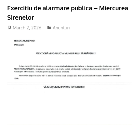
Exercitiu de alarmare publica – Miercurea
Sirenelor
March 2, 2026
adm-mmm
Anunturi