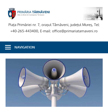
Skip
to
P
content
T
Piaţa Primăriei nr. 7, oraşul Târnăveni, judeţul Mureş, Tel:
+40-265-443400, E-mail: office@primariatarnaveni.ro
NAVIGATION