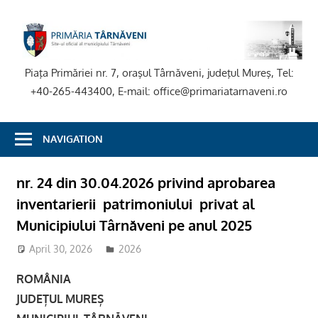
Skip
to
P
content
T
Piaţa Primăriei nr. 7, oraşul Târnăveni, judeţul Mureş, Tel:
+40-265-443400, E-mail: office@primariatarnaveni.ro
NAVIGATION
nr. 24 din 30.04.2026 privind aprobarea
inventarierii patrimoniului privat al
Municipiului Târnăveni pe anul 2025
April 30, 2026
adm-mmm
2026
ROMÂNIA
JUDEȚUL MUREȘ