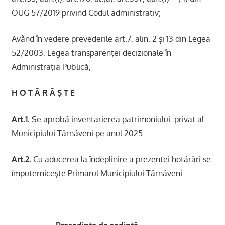
OUG 57/2019 privind Codul administrativ;
Având în vedere prevederile art.7, alin. 2 și 13 din Legea
52/2003, Legea transparenței decizionale în
Administrația Publică,
H O T Ă R Ă Ş T E
Art.1.
Se aprobă inventarierea patrimoniului privat al
Municipiului Târnăveni pe anul 2025.
Art.2.
Cu aducerea la îndeplinire a prezentei hotărâri se
împuterniceşte Primarul Municipiului Târnăveni.