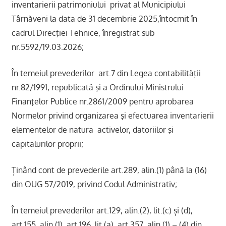
inventarierii patrimoniului privat al Municipiului
Târnăveni la data de 31 decembrie 2025,întocmit în
cadrul Direcţiei Tehnice, înregistrat sub
nr.5592/19.03.2026;
În temeiul prevederilor art.7 din Legea contabilităţii
nr.82/1991, republicată şi a Ordinului Ministrului
Finanţelor Publice nr.2861/2009 pentru aprobarea
Normelor privind organizarea şi efectuarea inventarierii
elementelor de natura activelor, datoriilor şi
capitalurilor proprii;
Ținând cont de prevederile art.289, alin.(1) până la (16)
din OUG 57/2019, privind Codul Administrativ;
În temeiul prevederilor art.129, alin.(2), lit.(c) și (d),
art.155, alin.(1), art.196, lit.(a), art.357, alin.(1) – (4) din