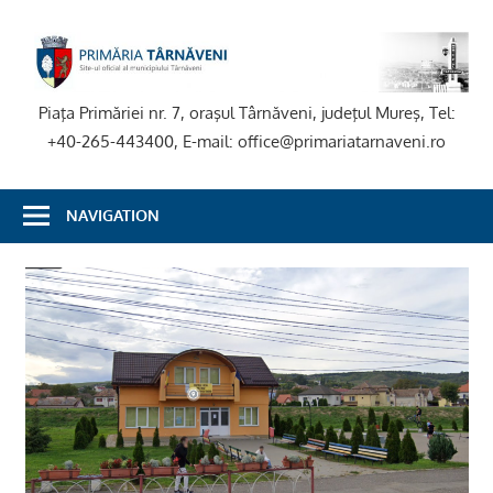
Skip
to
P
content
T
Piaţa Primăriei nr. 7, oraşul Târnăveni, judeţul Mureş, Tel:
+40-265-443400, E-mail: office@primariatarnaveni.ro
NAVIGATION