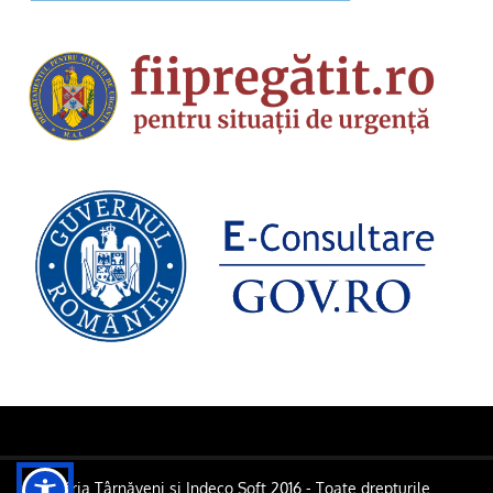
Primăria Târnăveni și Indeco Soft 2016 - Toate drepturile