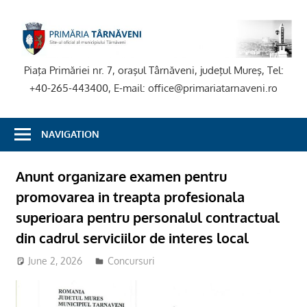
Skip
to
P
content
T
Piaţa Primăriei nr. 7, oraşul Târnăveni, judeţul Mureş, Tel:
+40-265-443400, E-mail: office@primariatarnaveni.ro
NAVIGATION
Anunt organizare examen pentru
promovarea in treapta profesionala
superioara pentru personalul contractual
din cadrul serviciilor de interes local
June 2, 2026
adm-mmm
Concursuri