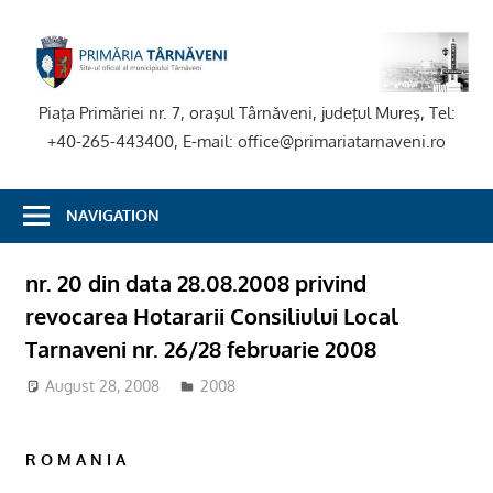
Skip
to
P
content
T
Piaţa Primăriei nr. 7, oraşul Târnăveni, judeţul Mureş, Tel:
+40-265-443400, E-mail: office@primariatarnaveni.ro
NAVIGATION
nr. 20 din data 28.08.2008 privind
revocarea Hotararii Consiliului Local
Tarnaveni nr. 26/28 februarie 2008
August 28, 2008
2008
R O M A N I A