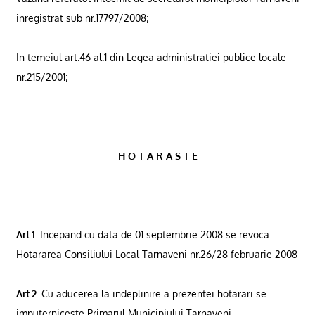
inregistrat sub nr.17797/2008;
In temeiul art.46 al.1 din Legea administratiei publice locale
nr.215/2001;
H O T A R A S T E
Art.1
. Incepand cu data de 01 septembrie 2008 se revoca
Hotararea Consiliului Local Tarnaveni nr.26/
28 februarie 2008
Art.2
. Cu aducerea la indeplinire a prezentei hotarari se
imputerniceste Primarul Municipiului Tarnaveni.