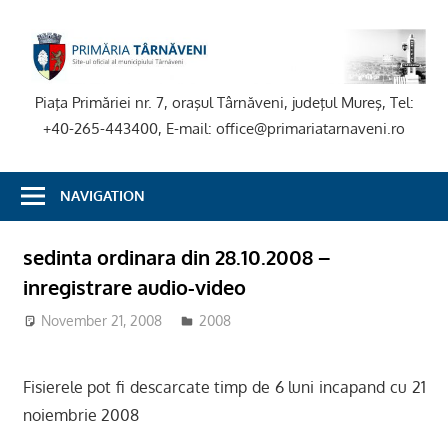
Skip
to
P
content
T
Piaţa Primăriei nr. 7, oraşul Târnăveni, judeţul Mureş, Tel:
+40-265-443400, E-mail: office@primariatarnaveni.ro
NAVIGATION
sedinta ordinara din 28.10.2008 –
inregistrare audio-video
November 21, 2008
2008
Fisierele pot fi descarcate timp de 6 luni incapand cu 21
noiembrie 2008