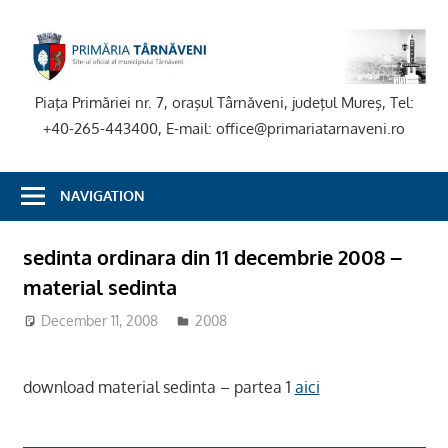
Skip
to
P
content
T
Piaţa Primăriei nr. 7, oraşul Târnăveni, judeţul Mureş, Tel:
+40-265-443400, E-mail: office@primariatarnaveni.ro
NAVIGATION
sedinta ordinara din 11 decembrie 2008 –
material sedinta
December 11, 2008
2008
download material sedinta – partea 1
aici