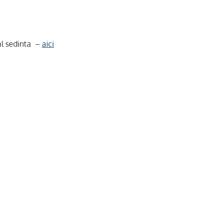
l sedinta –
aici