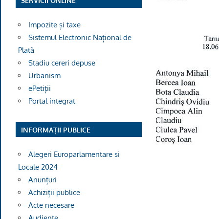
SERVICII ONLINE
Impozite și taxe
Sistemul Electronic Național de
Plată
Stadiu cereri depuse
Urbanism
ePetiții
Portal integrat
INFORMAȚII PUBLICE
Alegeri Europarlamentare si
Locale 2024
Anunțuri
Achiziții publice
Acte necesare
Audiențe