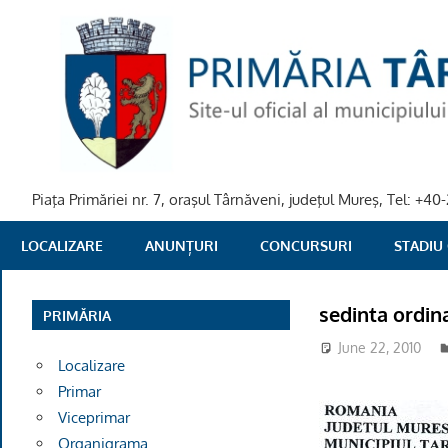
Skip
to
content
Piaţa Primăriei nr. 7, oraşul Târnăveni, judeţul Mureş, Tel: +
PRIMARIA
LOCALIZARE
ANUNȚURI
CONCURSURI
STADIU
TARNAVENI
sedinta ordina
PRIMĂRIA
June 22, 2010
Localizare
Primar
Viceprimar
Organigrama