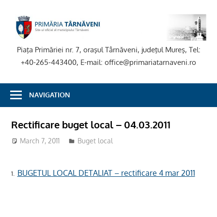
Skip
to
P
content
T
Piaţa Primăriei nr. 7, oraşul Târnăveni, judeţul Mureş, Tel:
+40-265-443400, E-mail: office@primariatarnaveni.ro
NAVIGATION
Rectificare buget local – 04.03.2011
March 7, 2011
Buget local
BUGETUL LOCAL DETALIAT – rectificare 4 mar 2011
1.