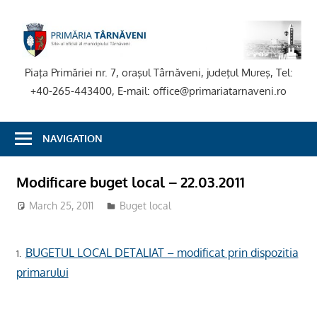
Skip
to
P
content
T
Piaţa Primăriei nr. 7, oraşul Târnăveni, judeţul Mureş, Tel:
+40-265-443400, E-mail: office@primariatarnaveni.ro
NAVIGATION
Modificare buget local – 22.03.2011
March 25, 2011
Buget local
BUGETUL LOCAL DETALIAT – modificat prin dispozitia
1.
primarului