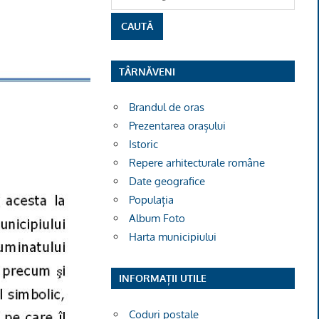
TÂRNĂVENI
Brandul de oras
Prezentarea orașului
Istoric
Repere arhitecturale române
Date geografice
Populația
Album Foto
Harta municipiului
INFORMAȚII UTILE
Coduri poștale