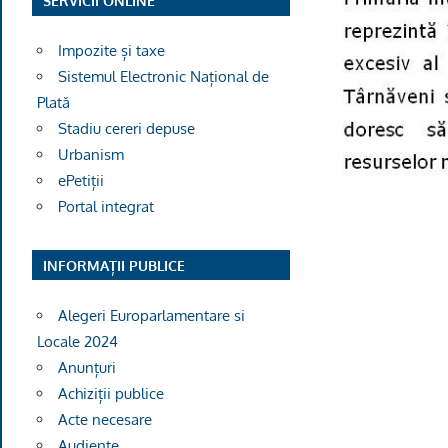
SERVICII ONLINE
Impozite și taxe
Sistemul Electronic Național de
Plată
Stadiu cereri depuse
Urbanism
ePetiții
Portal integrat
INFORMAȚII PUBLICE
Alegeri Europarlamentare si
Locale 2024
Anunțuri
Achiziții publice
Acte necesare
Audiențe