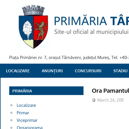
Skip
to
content
Piaţa Primăriei nr. 7, oraşul Târnăveni, judeţul Mureş, Tel: +
PRIMARIA
LOCALIZARE
ANUNȚURI
CONCURSURI
STADIU
TARNAVENI
Ora Pamantulu
PRIMĂRIA
March 26, 2011
Localizare
Primar
Viceprimar
Organigrama