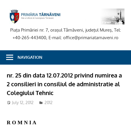
Skip
to
P
content
T
Piaţa Primăriei nr. 7, oraşul Târnăveni, judeţul Mureş, Tel:
+40-265-443400, E-mail: office@primariatarnaveni.ro
NAVIGATION
nr. 25 din data 12.07.2012 privind numirea a
2 consilieri in consiliul de administratie al
Colegiului Tehnic
July 12, 2012
2012
R O M N I A