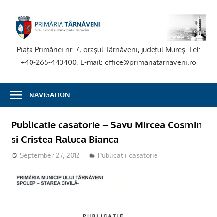
Skip
to
P
content
T
Piaţa Primăriei nr. 7, oraşul Târnăveni, judeţul Mureş, Tel:
+40-265-443400, E-mail: office@primariatarnaveni.ro
NAVIGATION
Publicatie casatorie – Savu Mircea Cosmin
si Cristea Raluca Bianca
September 27, 2012
Publicatii casatorie