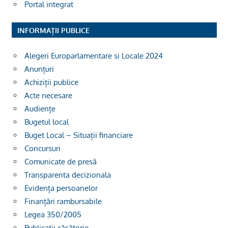
Portal integrat
INFORMAȚII PUBLICE
Alegeri Europarlamentare si Locale 2024
Anunțuri
Achiziții publice
Acte necesare
Audiențe
Bugetul local
Buget Local – Situații financiare
Concursuri
Comunicate de presă
Transparenta decizionala
Evidența persoanelor
Finanțări rambursabile
Legea 350/2005
Publicații căsătorie