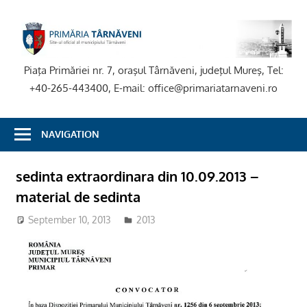
Skip
to
P
content
T
Piaţa Primăriei nr. 7, oraşul Târnăveni, judeţul Mureş, Tel:
+40-265-443400, E-mail: office@primariatarnaveni.ro
NAVIGATION
sedinta extraordinara din 10.09.2013 –
material de sedinta
September 10, 2013
2013