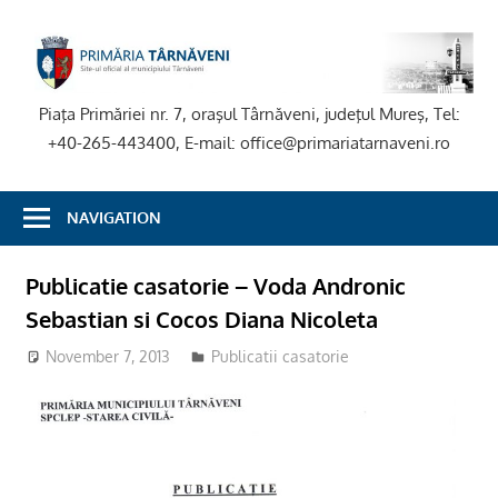
Skip
to
P
content
T
Piaţa Primăriei nr. 7, oraşul Târnăveni, judeţul Mureş, Tel:
+40-265-443400, E-mail: office@primariatarnaveni.ro
NAVIGATION
Publicatie casatorie – Voda Andronic
Sebastian si Cocos Diana Nicoleta
November 7, 2013
Publicatii casatorie