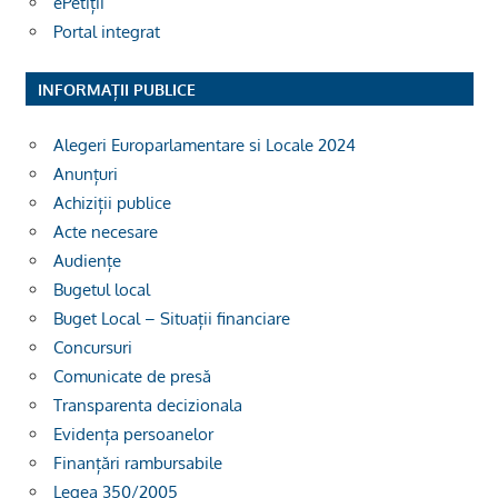
ePetiții
Portal integrat
INFORMAȚII PUBLICE
Alegeri Europarlamentare si Locale 2024
Anunțuri
Achiziții publice
Acte necesare
Audiențe
Bugetul local
Buget Local – Situații financiare
Concursuri
Comunicate de presă
Transparenta decizionala
Evidența persoanelor
Finanțări rambursabile
Legea 350/2005