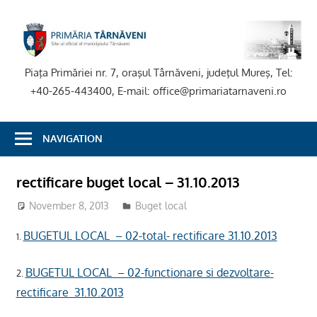
Skip
to
P
content
T
Piaţa Primăriei nr. 7, oraşul Târnăveni, judeţul Mureş, Tel:
+40-265-443400, E-mail: office@primariatarnaveni.ro
NAVIGATION
rectificare buget local – 31.10.2013
November 8, 2013
Buget local
BUGETUL LOCAL – 02-total- rectificare 31.10.2013
1.
BUGETUL LOCAL – 02-functionare si dezvoltare-
2.
rectificare 31.10.2013