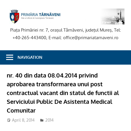
Skip
to
P
content
T
Piaţa Primăriei nr. 7, oraşul Târnăveni, judeţul Mureş, Tel:
+40-265-443400, E-mail: office@primariatarnaveni.ro
NAVIGATION
nr. 40 din data 08.04.2014 privind
aprobarea transformarea unui post
contractual vacant din statul de functii al
Serviciului Public De Asistenta Medical
Comunitar
April 8, 2014
2014