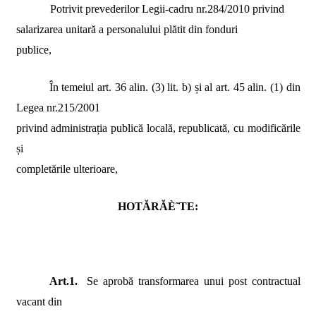
Potrivit
prevederilor Legii-cadru nr.284/2010 privind
salarizarea unitară a
personalului plătit din fonduri
publice,
În temeiul art. 36 alin. (3) lit. b) și al art. 45 alin. (1) din
Legea nr.215/2001
privind administrația publică locală, republicată, cu modificările
și
completările ulterioare,
HOTĂRĂÈ˜TE:
Art.1.
Se aprobă
transformarea unui post contractual
vacant
din