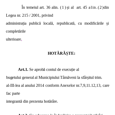
În temeiul art. 36 alin.
(1)
și al
art. 45
alin.(2)
din
Legea nr. 215 / 2001, privind
administrația publică locală, republicată, cu modificările și
completările
ulterioare
,
HOTĂRĂȘTE:
Art.1.
Se aprobă contul de execuție al
bugetului general al Municipiului Tâmăveni la
sfârșitul trim.
al-III-lea al anului 2014 conform Anexelor nr.7,9,11.12,13, care
fac parte
integrantă din prezenta hotărâre.