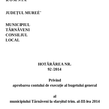
JUDEȚUL MUREÈ˜
MUNICIPIUL
TÂRNĂVENI
CONSILIUL
LOCAL
HOTĂRÂREA NR.
92 /2014
Privind
aprobarea contului de execuție al bugetului general
al
municipiului Târnăveni la sfarșitul trim. al-III-lea 2014