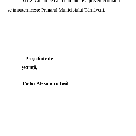
Art.
2
. Cu aducerea la îndeplinire a prezentei hotărâri
se împuternicește Primarul
Municipiului Târnăveni.
Președinte de
ședință,
Fodor Alexandru Iosif