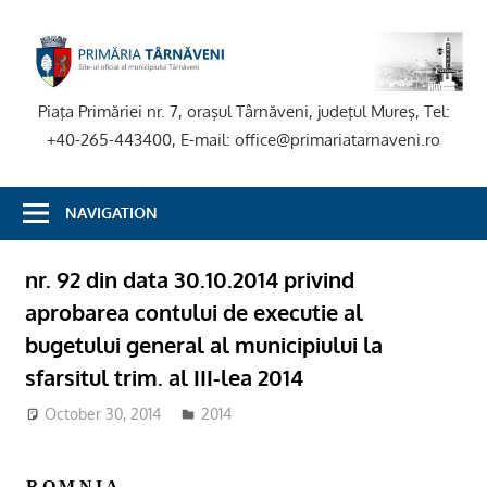
Skip
to
P
content
T
Piaţa Primăriei nr. 7, oraşul Târnăveni, judeţul Mureş, Tel:
+40-265-443400, E-mail: office@primariatarnaveni.ro
NAVIGATION
nr. 92 din data 30.10.2014 privind
aprobarea contului de executie al
bugetului general al municipiului la
sfarsitul trim. al III-lea 2014
October 30, 2014
2014
ROM
NIA