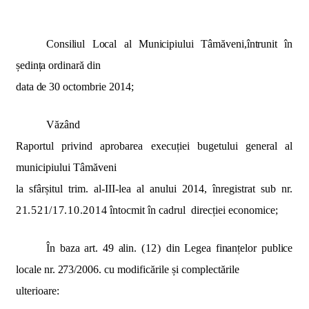
Consiliul Local al Municipiului Tâmăveni,întrunit în
ședința ordinară din
data de 30 octombrie
2014;
Văzând
Raportul privind aprobarea execuției bugetului general al
municipiului Tâmăveni
la sfârșitul trim. al-III-lea al anului 2014, înregistrat sub nr.
21.521/17.10.2014
întocmit în cadrul
direcției economice;
În baza art. 49 alin.
(12)
din Legea finanțelor publice
locale nr. 273/2006. cu
modificările și complectările
ulterioare: